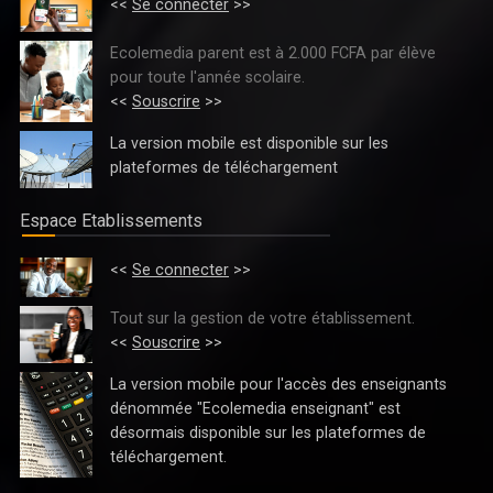
<<
Se connecter
>>
FORMATION PROFESSIONNELLE/COMITÉ PARITAIRE DE PILOTAGE DU
PARTENARIAT ÉTAT-SECTEUR PRIVÉ : LE CADRE NATIONAL DE
Ecolemedia parent est à 2.000 FCFA par élève
CERTIFICATION, LES CQP ET LE DISPOSITIF D'INSERTION TRACEUR
pour toute l'année scolaire.
PRÉSENTÉS
<<
Souscrire
>>
La version mobile est disponible sur les
plateformes de téléchargement
Espace Etablissements
<<
Se connecter
>>
Tout sur la gestion de votre établissement.
<<
Souscrire
>>
La version mobile pour l'accès des enseignants
ENSEIGNEMENT PRESCOLAIRE, PRIMAIRE ET SECONDAIRE : LES
dénommée "Ecolemedia enseignant" est
INVESTISSEMENTS AMÉLIORENT L’ACCÈS A L’ÉCOLE
désormais disponible sur les plateformes de
téléchargement.