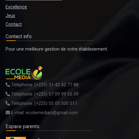
Excellence
Jeux
Contact
Contact info
ENSEIGNEMENT TECHNIQUE, FORMATION PROFESSIONNELLE ET
Pour une meilleure gestion de votre établissement.
APPRENTISSAGE : LE DOCUMENT DE POLITIQUE NATIONALE 2026-2035
EN VALIDATION A GRAND-BASSAM
Téléphone:
(+225) 01 42 42 77 88
Téléphone:
(+225) 07 09 99 55 09
Téléphone:
(+225) 05 05 500 511
E-mail:
ecolemediaci@gmail.com
Espace parents