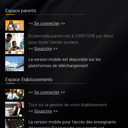
Espace parents
<<
Se connecter
>>
FORMATION PROFESSIONNELLE/COMITÉ PARITAIRE DE PILOTAGE DU
PARTENARIAT ÉTAT-SECTEUR PRIVÉ : LE CADRE NATIONAL DE
Ecolemedia parent est à 2.000 FCFA par élève
CERTIFICATION, LES CQP ET LE DISPOSITIF D'INSERTION TRACEUR
pour toute l'année scolaire.
PRÉSENTÉS
<<
Souscrire
>>
La version mobile est disponible sur les
plateformes de téléchargement
Espace Etablissements
<<
Se connecter
>>
Tout sur la gestion de votre établissement.
<<
Souscrire
>>
La version mobile pour l'accès des enseignants
ENSEIGNEMENT PRESCOLAIRE, PRIMAIRE ET SECONDAIRE : LES