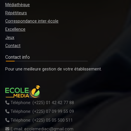
Médiathèque
Répétiteurs
Correspondance inter-école
Excellence
Jeux
Contact
Contact info
ENSEIGNEMENT TECHNIQUE, FORMATION PROFESSIONNELLE ET
Pour une meilleure gestion de votre établissement.
APPRENTISSAGE : LE DOCUMENT DE POLITIQUE NATIONALE 2026-2035
EN VALIDATION A GRAND-BASSAM
Téléphone:
(+225) 01 42 42 77 88
Téléphone:
(+225) 07 09 99 55 09
Téléphone:
(+225) 05 05 500 511
E-mail:
ecolemediaci@gmail.com