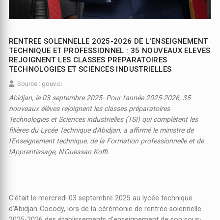
RENTREE SOLENNELLE 2025-2026 DE L'ENSEIGNEMENT
TECHNIQUE ET PROFESSIONNEL : 35 NOUVEAUX ELEVES
REJOIGNENT LES CLASSES PREPARATOIRES
TECHNOLOGIES ET SCIENCES INDUSTRIELLES
Source : gouv.ci
Abidjan, le 03 septembre 2025- Pour l'année 2025-2026, 35
nouveaux élèves rejoignent les classes préparatoires
Technologies et Sciences industrielles (TSI) qui complètent les
filières du Lycée Technique d'Abidjan, a affirmé le ministre de
l'Enseignement technique, de la Formation professionnelle et de
l'Apprentissage, N'Guessan Koffi.
C'était le mercredi 03 septembre 2025 au lycée technique
d'Abidjan-Cocody, lors de la cérémonie de rentrée solennelle
2025-2026 des établissements d'enseignement de son sous-