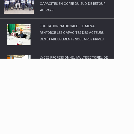
ÉDUCATION NATIONALE : LE MENA
RENFORCE LES CAPACITÉS DES ACTEURS
DES ÉTABLISSEMENTS SCOLAIRES PRIVÉS
LYCEE PROFESSIONNEL MULTISECTORIEL DE
DIABO INAUGURE
MINISTRE DE L’ENSEIGNEMENT SUPÉRIEUR
ET DE LA RECHERCHE SCIENTIFIQUE :
PLUSIEURS RÉFORMES PRÉVUES POUR
L'ANNÉE ACADÉMIQUE 2025-2026
ENSEIGNEMENT TECHNIQUE, FORMATION
PROFESSIONNELLE ET APPRENTISSAGE : LE
DOCUMENT DE POLITIQUE NATIONALE
2026-2035 EN VALIDATION A GRAND-
BASSAM