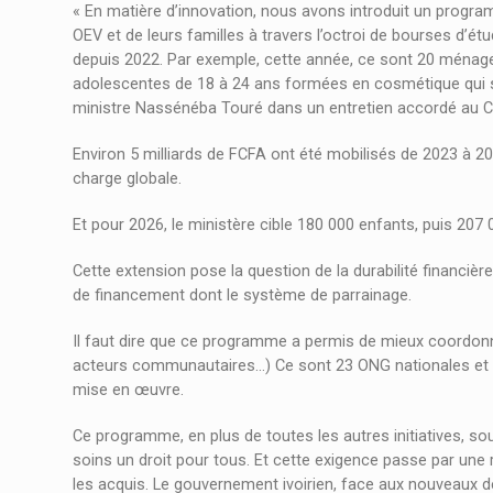
« En matière d’innovation, nous avons introduit un pro
OEV et de leurs familles à travers l’octroi de bourses d’é
depuis 2022. Par exemple, cette année, ce sont 20 ménages
adolescentes de 18 à 24 ans formées en cosmétique qui s
ministre Nassénéba Touré dans un entretien accordé au C
Environ 5 milliards de FCFA ont été mobilisés de 2023 à 202
charge globale.
Et pour 2026, le ministère cible 180 000 enfants, puis 207 
Cette extension pose la question de la durabilité financiè
de financement dont le système de parrainage.
Il faut dire que ce programme a permis de mieux coordonner
acteurs communautaires…) Ce sont 23 ONG nationales et in
mise en œuvre.
Ce programme, en plus de toutes les autres initiatives, s
soins un droit pour tous. Et cette exigence passe par une 
les acquis. Le gouvernement ivoirien, face aux nouveaux déf