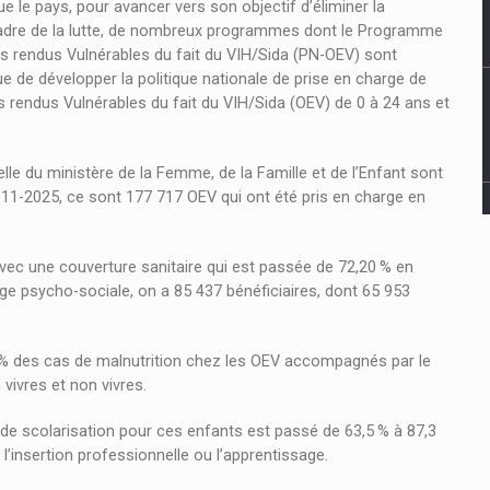
 le pays, pour avancer vers son objectif d’éliminer la
 cadre de la lutte, de nombreux programmes dont le Programme
ts rendus Vulnérables du fait du VIH/Sida (PN-OEV) sont
 de développer la politique nationale de prise en charge de
ts rendus Vulnérables du fait du VIH/Sida (OEV) de 0 à 24 ans et
lle du ministère de la Femme, de la Famille et de l’Enfant sont
2011-2025, ce sont 177 717 OEV qui ont été pris en charge en
avec une couverture sanitaire qui est passée de 72,20 % en
ge psycho-sociale, on a 85 437 bénéficiaires, dont 65 953
3 % des cas de malnutrition chez les OEV accompagnés par le
ivres et non vivres.
 de scolarisation pour ces enfants est passé de 63,5 % à 87,3
insertion professionnelle ou l’apprentissage.