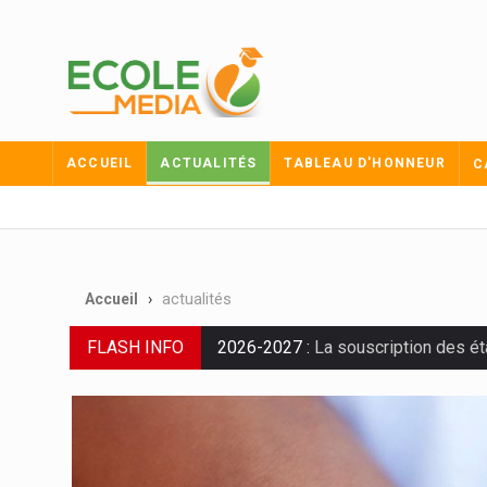
ACCUEIL
ACTUALITÉS
TABLEAU D'HONNEUR
C
Accueil
actualités
FLASH INFO
2026-2027 :
La souscription des é