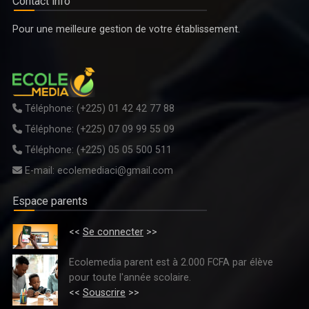
Contact info
ENSEIGNEMENT TECHNIQUE, FORMATION PROFESSIONNELLE ET
Pour une meilleure gestion de votre établissement.
APPRENTISSAGE : LE DOCUMENT DE POLITIQUE NATIONALE 2026-2035
EN VALIDATION A GRAND-BASSAM
Téléphone:
(+225) 01 42 42 77 88
Téléphone:
(+225) 07 09 99 55 09
Téléphone:
(+225) 05 05 500 511
E-mail:
ecolemediaci@gmail.com
Espace parents
<<
Se connecter
>>
FORMATION PROFESSIONNELLE/COMITÉ PARITAIRE DE PILOTAGE DU
PARTENARIAT ÉTAT-SECTEUR PRIVÉ : LE CADRE NATIONAL DE
Ecolemedia parent est à 2.000 FCFA par élève
CERTIFICATION, LES CQP ET LE DISPOSITIF D'INSERTION TRACEUR
pour toute l'année scolaire.
PRÉSENTÉS
<<
Souscrire
>>