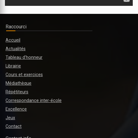
Raccourci
Accueil
Actualités
MINISTRE DE L’ENSEIGNEMENT SUPÉRIEUR ET DE LA RECHERCHE
Tableau d'honneur
SCIENTIFIQUE : PLUSIEURS RÉFORMES PRÉVUES POUR L'ANNÉE
Librairie
ACADÉMIQUE 2025-2026
Cours et exercices
Médiathèque
Répétiteurs
Correspondance inter-école
Excellence
Jeux
Contact