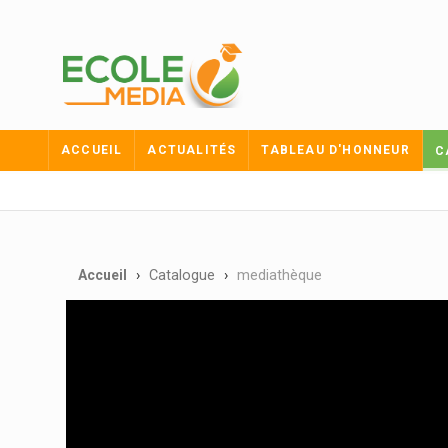
ACCUEIL
ACTUALITÉS
TABLEAU D'HONNEUR
C
Accueil
Catalogue
mediathèque